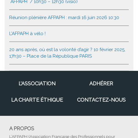
AFPAPH / 10h30 – 12h30 (visio)
Réunion plénière AFPAPH : mardi 16 juin 2026 10:30
L’AFPAPH à vélo !
20 ans après, où est la volonté d’agir ? 10 février 2025,
17h30 – Place de la République PARIS
L’ASSOCIATION
ADHÉRER
LA CHARTE ÉTHIQUE
CONTACTEZ-NOUS
A PROPOS
L’AFPAPH (Association Française des Professionnels pour