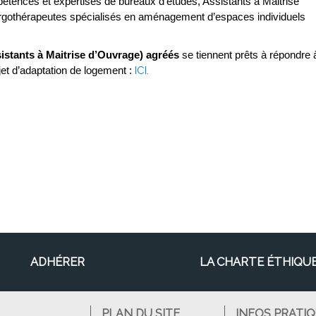
tences et expertises de bureaux d’études, Assistants à Maitrise
ergothérapeutes spécialisés en aménagement d’espaces individuels
stants à Maitrise d’Ouvrage) agréés
se tiennent prêts à répondre 
t d’adaptation de logement :
ICI
.
ADHÉRER
LA CHARTE ÉTHIQU
PLAN DU SITE
INFOS PRATI