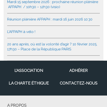
Mardi 15 septembre 2026 : prochaine réunion plénière
AFPAPH / 10h30 – 12h30 (visio)
Réunion plénière AFPAPH : mardi 16 juin 2026 10:30
L’AFPAPH à vélo !
20 ans après, où est la volonté d’agir ? 10 février 2025,
17h30 – Place de la République PARIS
L’ASSOCIATION
ADHÉRER
LA CHARTE ÉTHIQUE
CONTACTEZ-NOUS
A PROPOS