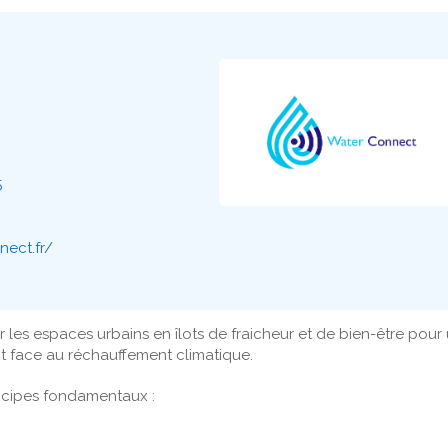
5
ect.fr/
les espaces urbains en îlots de fraicheur et de bien-être pour
ent face au réchauffement climatique.
incipes fondamentaux :