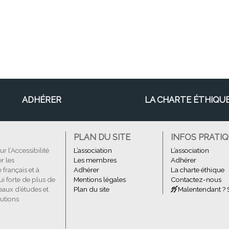
ADHÉRER
LA CHARTE ÉTHIQU
PLAN DU SITE
INFOS PRATI
 l’Accessibilité
L’association
L’association
r les
Les membres
Adhérer
 français et à
Adhérer
La charte éthique
ui forte de plus de
Mentions légales
Contactez-nous
reaux d’études et
Plan du site
Malentendant ? 
lutions