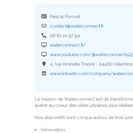
Pascal Poncet
contact@waterconnect.fr
06 61 10 57 94
waterconnect.fr/
www.youtube.com/@waterconnect112
4, rue Aminata Traoré - 94460 Valenton
www.linkedin.com/company/waterconn
La mission de Waterconnect est de transformer 
avenir au coeur des villes urbaines plus résili
Nos dispositifs sont conçus autour de trois pr
l’innovation.