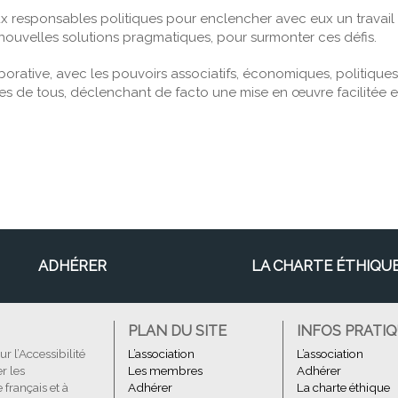
 aux responsables politiques pour enclencher avec eux un travail
nouvelles solutions pragmatiques, pour surmonter ces défis.
rative, avec les pouvoirs associatifs, économiques, politiques,
bles de tous, déclenchant de facto une mise en œuvre facilitée e
ADHÉRER
LA CHARTE ÉTHIQU
PLAN DU SITE
INFOS PRATI
 l’Accessibilité
L’association
L’association
r les
Les membres
Adhérer
 français et à
Adhérer
La charte éthique