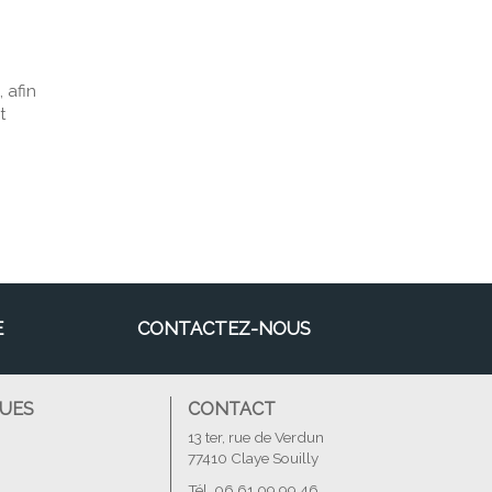
 afin
t
E
CONTACTEZ-NOUS
QUES
CONTACT
13 ter, rue de Verdun
77410 Claye Souilly
Tél. 06 61 09 99 46