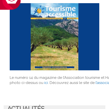
Le numéro 14 du magazine de l’Association tourisme et Ha
photo ci-dessus ou
ici
. Découvrez aussi le site de
l’assoc
ACTUALITÉS